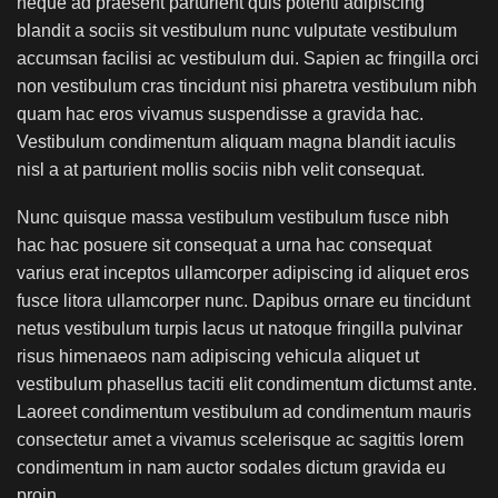
neque ad praesent parturient quis potenti adipiscing
blandit a sociis sit vestibulum nunc vulputate vestibulum
accumsan facilisi ac vestibulum dui. Sapien ac fringilla orci
non vestibulum cras tincidunt nisi pharetra vestibulum nibh
quam hac eros vivamus suspendisse a gravida hac.
Vestibulum condimentum aliquam magna blandit iaculis
nisl a at parturient mollis sociis nibh velit consequat.
Nunc quisque massa vestibulum vestibulum fusce nibh
hac hac posuere sit consequat a urna hac consequat
varius erat inceptos ullamcorper adipiscing id aliquet eros
fusce litora ullamcorper nunc. Dapibus ornare eu tincidunt
netus vestibulum turpis lacus ut natoque fringilla pulvinar
risus himenaeos nam adipiscing vehicula aliquet ut
vestibulum phasellus taciti elit condimentum dictumst ante.
Laoreet condimentum vestibulum ad condimentum mauris
consectetur amet a vivamus scelerisque ac sagittis lorem
condimentum in nam auctor sodales dictum gravida eu
proin.